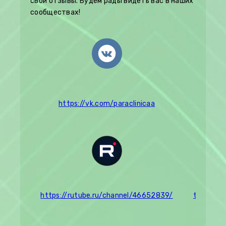
свои отзывы. Будем рады видеть вас в наших
сообществах!
+7 (950
https://vk.com/paraclinicaa
https://rutube.ru/channel/46652839/
t.me/par